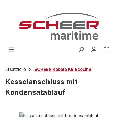
Zum Hauptinhalt springen
Ware
Ersatzteile
SCHEER Kabola KB EcoLine
Kesselanschluss mit
Kondensatablauf
Bildergalerie überspringen