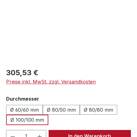
Regulärer Preis:
305,53 €
Preise inkl. MwSt. zzgl. Versandkosten
auswählen
Durchmesser
Ø 60/60 mm
Ø 80/50 mm
Ø 80/80 mm
Ø 100/100 mm
Produkt Anzahl: Gib den gewünschten We
In den Warenkorb