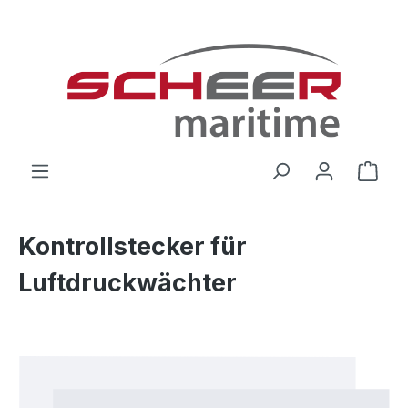
Zum Hauptinhalt springen
Ware
Kontrollstecker für
Luftdruckwächter
Bildergalerie überspringen