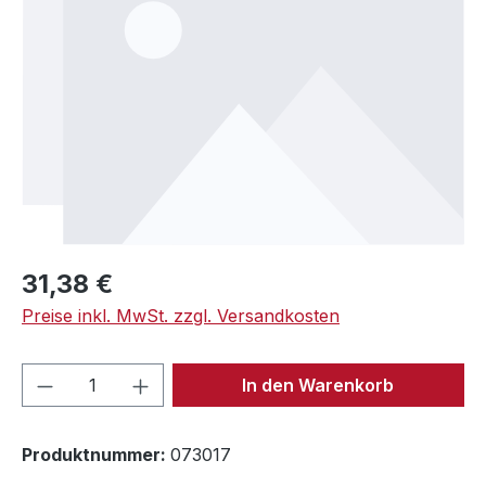
Regulärer Preis:
31,38 €
Preise inkl. MwSt. zzgl. Versandkosten
Produkt Anzahl: Gib den gewünschten We
In den Warenkorb
Produktnummer:
073017