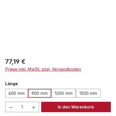
Regulärer Preis:
77,19 €
Preise inkl. MwSt. zzgl. Versandkosten
auswählen
Länge
600 mm
900 mm
1200 mm
1500 mm
Produkt Anzahl: Gib den gewünschten We
In den Warenkorb