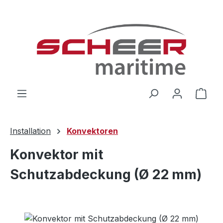
Zum Hauptinhalt springen
Ware
Installation
Konvektoren
Konvektor mit
Schutzabdeckung (Ø 22 mm)
Bildergalerie überspringen