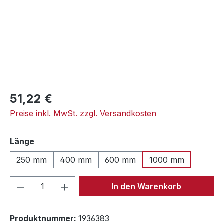
Regulärer Preis:
51,22 €
Preise inkl. MwSt. zzgl. Versandkosten
auswählen
Länge
250 mm
400 mm
600 mm
1000 mm
Produkt Anzahl: Gib den gewünschten We
In den Warenkorb
Produktnummer:
1936383