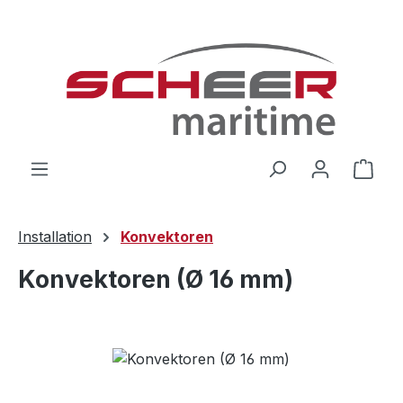
Zum Hauptinhalt springen
Ware
Installation
Konvektoren
Konvektoren (Ø 16 mm)
Bildergalerie überspringen