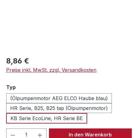
Regulärer Preis:
8,86 €
Preise inkl. MwSt. zzgl. Versandkosten
auswählen
Typ
(Ölpumpenmotor AEG ELCO Haube blau)
HR Serie, B25, B25 tap (Ölpumpenmotor)
KB Serie EcoLine, HR Serie BE
Produkt Anzahl: Gib den gewünschten We
In den Warenkorb