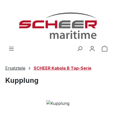
Zum Hauptinhalt springen
Ware
Ersatzteile
SCHEER Kabola B Tap-Serie
Kupplung
Bildergalerie überspringen