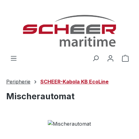
Zum Hauptinhalt springen
Ware
Peripherie
SCHEER-Kabola KB EcoLine
Mischerautomat
Bildergalerie überspringen