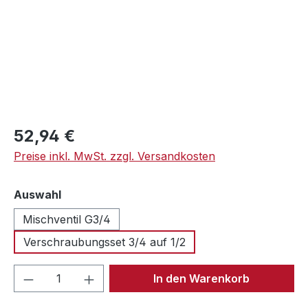
Regulärer Preis:
52,94 €
Preise inkl. MwSt. zzgl. Versandkosten
auswählen
Auswahl
Mischventil G3/4
Verschraubungsset 3/4 auf 1/2
Produkt Anzahl: Gib den gewünschten We
In den Warenkorb