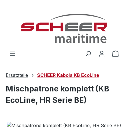
Zum Hauptinhalt springen
Ware
Ersatzteile
SCHEER Kabola KB EcoLine
Mischpatrone komplett (KB
EcoLine, HR Serie BE)
Bildergalerie überspringen