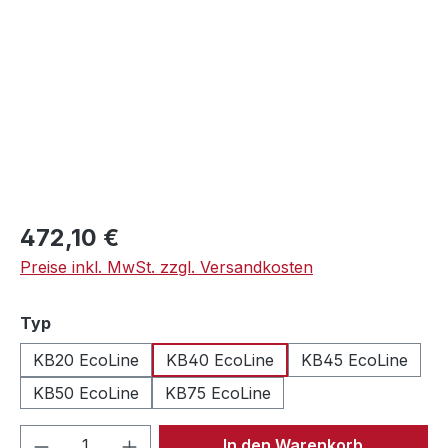
Regulärer Preis:
472,10 €
Preise inkl. MwSt. zzgl. Versandkosten
auswählen
Typ
KB20 EcoLine
KB40 EcoLine
KB45 EcoLine
KB50 EcoLine
KB75 EcoLine
Produkt Anzahl: Gib den gewünschten We
In den Warenkorb