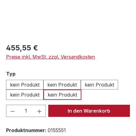
Regulärer Preis:
455,55 €
Preise inkl. MwSt. zzgl. Versandkosten
auswählen
Typ
kein Produkt
kein Produkt
kein Produkt
kein Produkt
kein Produkt
Produkt Anzahl: Gib den gewünschten We
In den Warenkorb
Produktnummer:
0155551