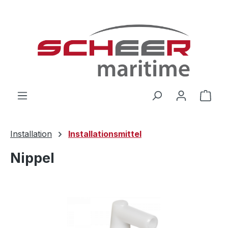
Zum Hauptinhalt springen
Ware
Installation
Installationsmittel
Nippel
Bildergalerie überspringen