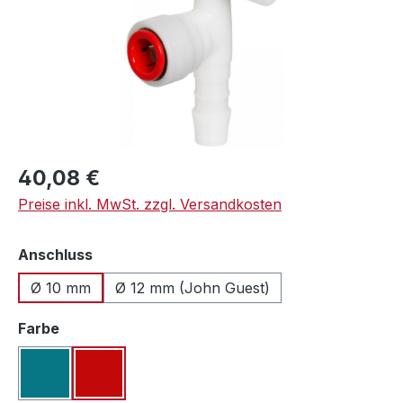
Regulärer Preis:
40,08 €
Preise inkl. MwSt. zzgl. Versandkosten
auswählen
Anschluss
Ø 10 mm
Ø 12 mm (John Guest)
auswählen
Farbe
blau
rot