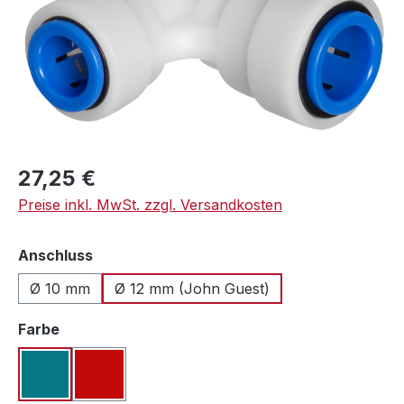
Regulärer Preis:
27,25 €
Preise inkl. MwSt. zzgl. Versandkosten
auswählen
Anschluss
Ø 10 mm
Ø 12 mm (John Guest)
auswählen
Farbe
blau
rot