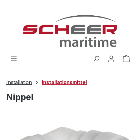
Zum Hauptinhalt springen
Ware
Installation
Installationsmittel
Nippel
Bildergalerie überspringen