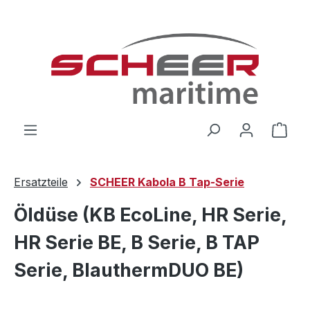
Zum Hauptinhalt springen
Ware
Ersatzteile
SCHEER Kabola B Tap-Serie
Öldüse (KB EcoLine, HR Serie,
HR Serie BE, B Serie, B TAP
Serie, BlauthermDUO BE)