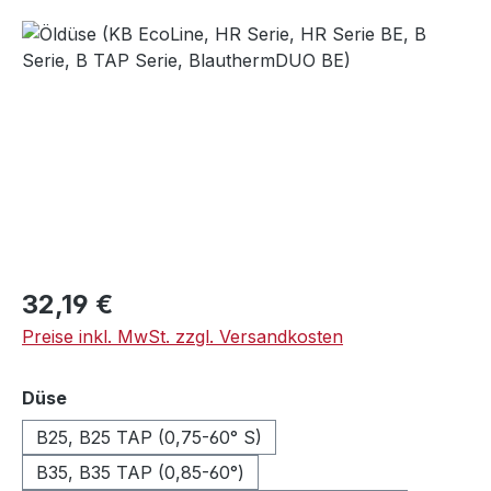
Bildergalerie überspringen
Regulärer Preis:
32,19 €
Preise inkl. MwSt. zzgl. Versandkosten
auswählen
Düse
B25, B25 TAP (0,75-60° S)
B35, B35 TAP (0,85-60°)