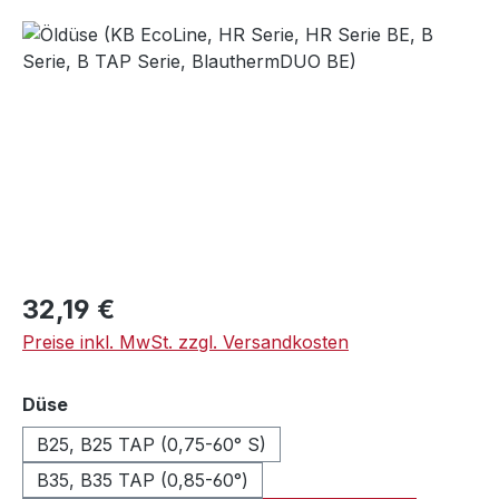
Bildergalerie überspringen
Regulärer Preis:
32,19 €
Preise inkl. MwSt. zzgl. Versandkosten
auswählen
Düse
B25, B25 TAP (0,75-60° S)
B35, B35 TAP (0,85-60°)