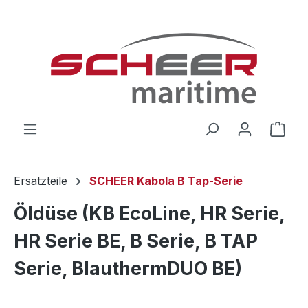
Zum Hauptinhalt springen
Ware
Ersatzteile
SCHEER Kabola B Tap-Serie
Öldüse (KB EcoLine, HR Serie,
HR Serie BE, B Serie, B TAP
Serie, BlauthermDUO BE)