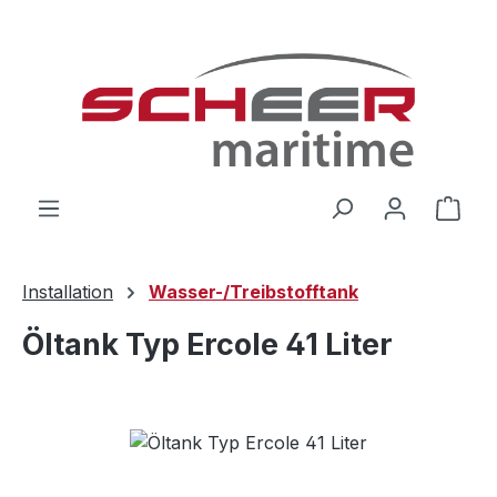
Zum Hauptinhalt springen
Ware
Installation
Wasser-/Treibstofftank
Öltank Typ Ercole 41 Liter
Bildergalerie überspringen