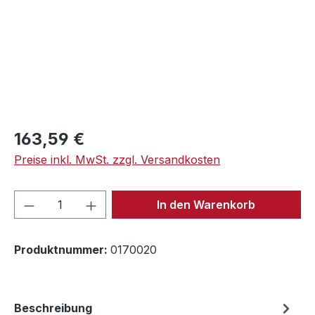
Regulärer Preis:
163,59 €
Preise inkl. MwSt. zzgl. Versandkosten
Produkt Anzahl: Gib den gewünschten We
In den Warenkorb
Produktnummer:
0170020
Beschreibung