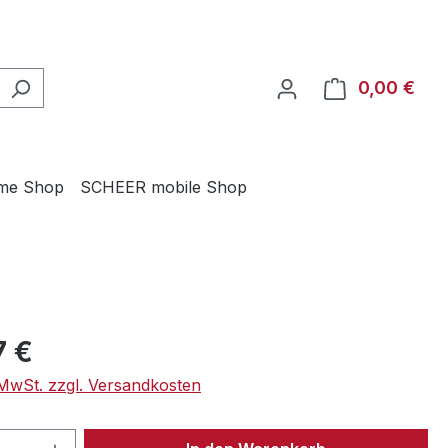
0,00 €
Ware
me Shop
SCHEER mobile Shop
eis:
7 €
. MwSt. zzgl. Versandkosten
 Anzahl: Gib den gewünschten Wert ein 