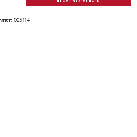
In den Warenkorb
mmer:
025114