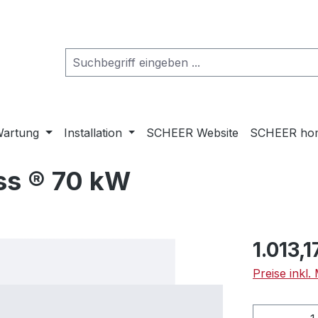
artung
Installation
SCHEER Website
SCHEER ho
ss ® 70 kW
Regulärer Pr
1.013,1
Preise inkl
Produkt