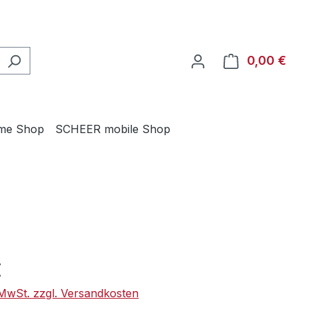
0,00 €
Ware
me Shop
SCHEER mobile Shop
eis:
€
. MwSt. zzgl. Versandkosten