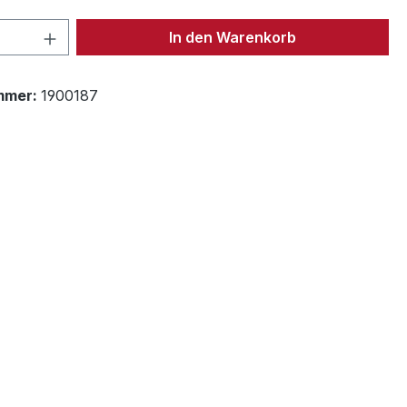
 Anzahl: Gib den gewünschten Wert ein 
In den Warenkorb
mmer:
1900187