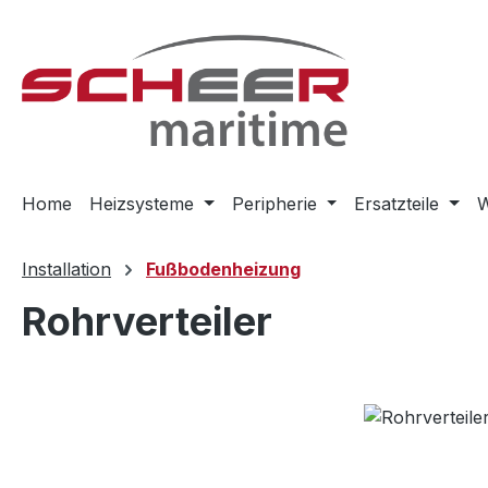
m Hauptinhalt springen
Zur Suche springen
Zur Hauptnavigation springen
Home
Heizsysteme
Peripherie
Ersatzteile
W
Installation
Fußbodenheizung
Rohrverteiler
Bildergalerie überspringen