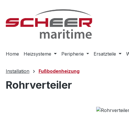
m Hauptinhalt springen
Zur Suche springen
Zur Hauptnavigation springen
Home
Heizsysteme
Peripherie
Ersatzteile
W
Installation
Fußbodenheizung
Rohrverteiler
Bildergalerie überspringen