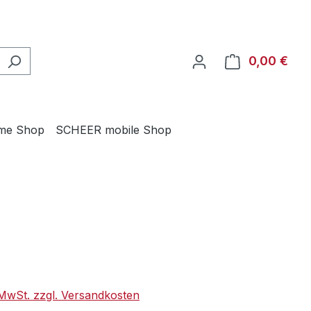
0,00 €
Ware
me Shop
SCHEER mobile Shop
eis:
. MwSt. zzgl. Versandkosten