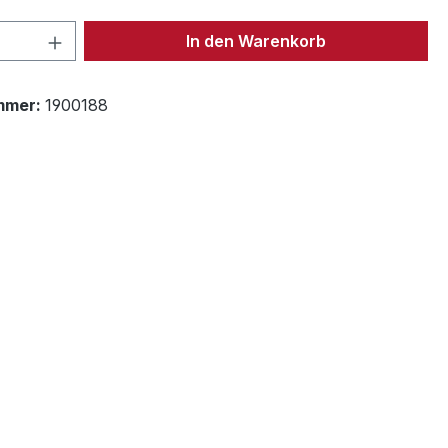
 Anzahl: Gib den gewünschten Wert ein 
In den Warenkorb
mmer:
1900188