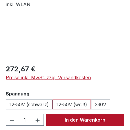
Regulärer Preis:
272,67 €
Preise inkl. MwSt. zzgl. Versandkosten
auswählen
Spannung
12-50V (schwarz)
12-50V (weiß)
230V
Produkt Anzahl: Gib den gewünschten We
In den Warenkorb