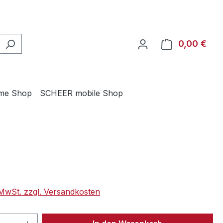
0,00 €
Ware
me Shop
SCHEER mobile Shop
eis:
. MwSt. zzgl. Versandkosten
 Anzahl: Gib den gewünschten Wert ein 