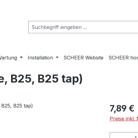
artung
Installation
SCHEER Website
SCHEER ho
e, B25, B25 tap)
Regulärer Pr
7,89 €
Preise inkl
Produkt