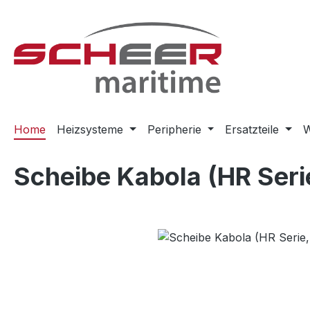
m Hauptinhalt springen
Zur Suche springen
Zur Hauptnavigation springen
Home
Heizsysteme
Peripherie
Ersatzteile
W
Scheibe Kabola (HR Seri
Bildergalerie überspringen