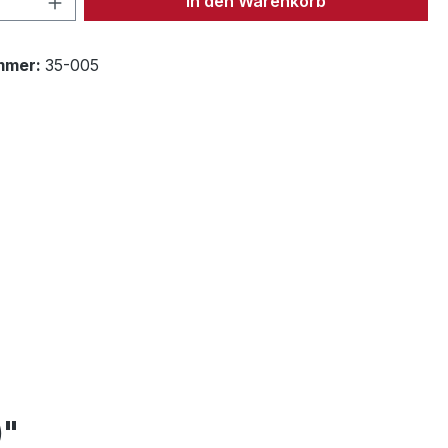
In den Warenkorb
mmer:
35-005
)"