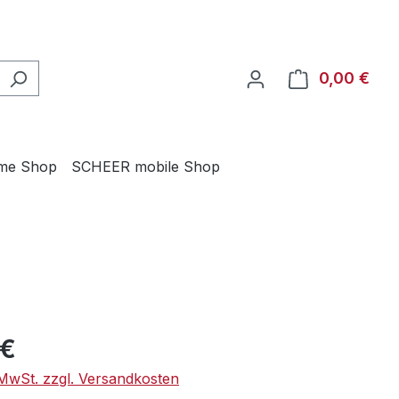
0,00 €
Ware
me Shop
SCHEER mobile Shop
eis:
 €
. MwSt. zzgl. Versandkosten