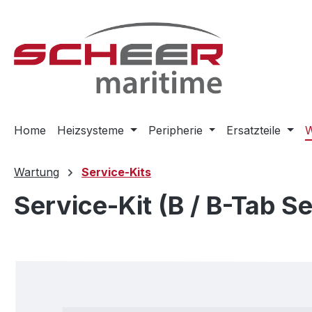
m Hauptinhalt springen
Zur Suche springen
Zur Hauptnavigation springen
Home
Heizsysteme
Peripherie
Ersatzteile
W
Wartung
Service-Kits
Service-Kit (B / B-Tab Se
Bildergalerie überspringen