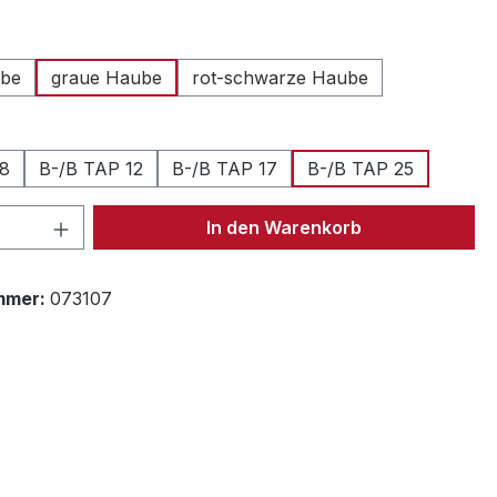
ählen
ube
graue Haube
rot-schwarze Haube
ählen
 8
B-/B TAP 12
B-/B TAP 17
B-/B TAP 25
 Anzahl: Gib den gewünschten Wert ein 
In den Warenkorb
mmer:
073107