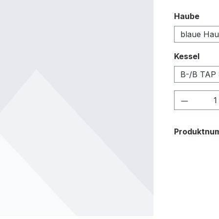
ausw
Haube
blaue Ha
ausw
Kessel
B-/B TAP
Produkt
Produktnu