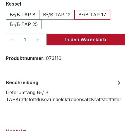
auswählen
Kessel
B-/B TAP 8
B-/B TAP 12
B-/B TAP 17
B-/B TAP 25
Produkt Anzahl: Gib den gewünschten We
In den Warenkorb
Produktnummer:
073110
Beschreibung
Lieferumfang B-/ B
TAPKraftstoffdüseZündelektrodensatzKraftstofffilter