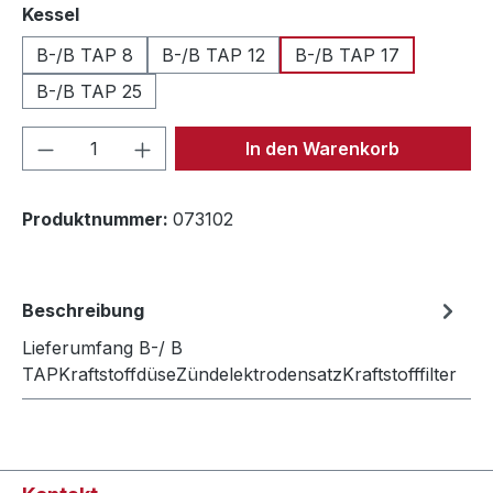
auswählen
Kessel
B-/B TAP 8
B-/B TAP 12
B-/B TAP 17
B-/B TAP 25
Produkt Anzahl: Gib den gewünschten We
In den Warenkorb
Produktnummer:
073102
Beschreibung
Lieferumfang B-/ B
TAPKraftstoffdüseZündelektrodensatzKraftstofffilter