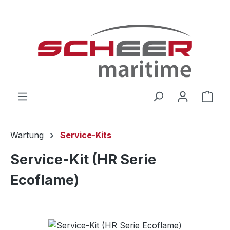
Zum Hauptinhalt springen
Ware
Wartung
Service-Kits
Service-Kit (HR Serie
Ecoflame)
Bildergalerie überspringen