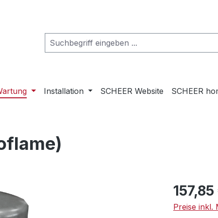
artung
Installation
SCHEER Website
SCHEER ho
coflame)
Regulärer Pr
157,85
Preise inkl