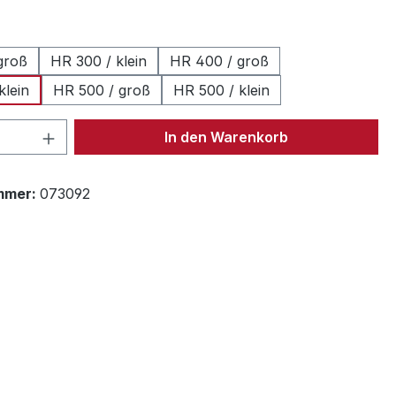
auswählen
groß
HR 300 / klein
HR 400 / groß
klein
HR 500 / groß
HR 500 / klein
 Anzahl: Gib den gewünschten Wert ein 
In den Warenkorb
mmer:
073092