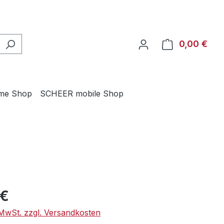
0,00 €
Ware
me Shop
SCHEER mobile Shop
eis:
 €
. MwSt. zzgl. Versandkosten