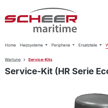
m Hauptinhalt springen
Zur Suche springen
Zur Hauptnavigation springen
Home
Heizsysteme
Peripherie
Ersatzteile
W
Wartung
Service-Kits
Service-Kit (HR Serie E
Bildergalerie überspringen