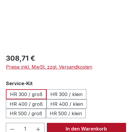
Regulärer Preis:
308,71 €
Preise inkl. MwSt. zzgl. Versandkosten
auswählen
Service-Kit
HR 300 / groß
HR 300 / klein
HR 400 / groß
HR 400 / klein
HR 500 / groß
HR 500 / klein
Produkt Anzahl: Gib den gewünschten We
In den Warenkorb