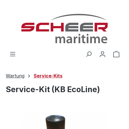
Zum Hauptinhalt springen
Ware
Wartung
Service-Kits
Service-Kit (KB EcoLine)
Bildergalerie überspringen