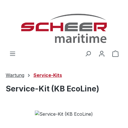
Zum Hauptinhalt springen
Ware
Wartung
Service-Kits
Service-Kit (KB EcoLine)
Bildergalerie überspringen