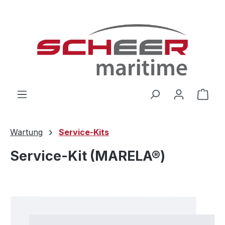
Zum Hauptinhalt springen
Ware
Wartung
Service-Kits
Service-Kit (MARELA®)
Bildergalerie überspringen