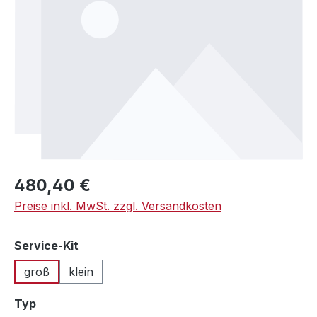
Regulärer Preis:
480,40 €
Preise inkl. MwSt. zzgl. Versandkosten
auswählen
Service-Kit
groß
klein
auswählen
Typ