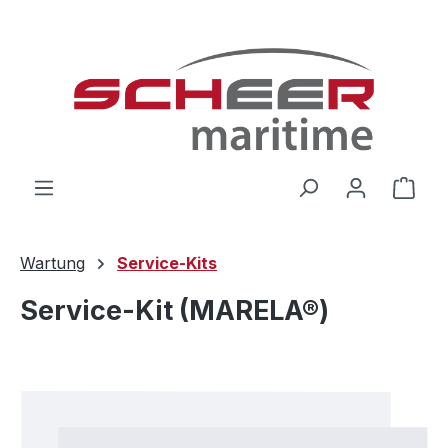
Zum Hauptinhalt springen
Ware
Wartung
Service-Kits
Service-Kit (MARELA®)
Bildergalerie überspringen