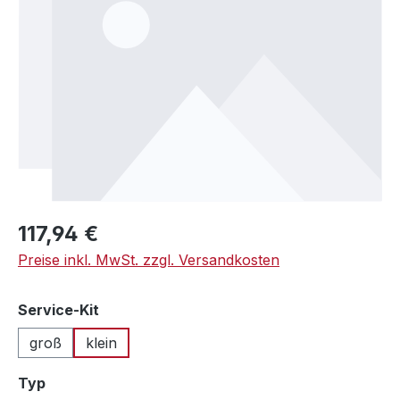
Regulärer Preis:
117,94 €
Preise inkl. MwSt. zzgl. Versandkosten
auswählen
Service-Kit
groß
klein
auswählen
Typ