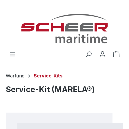
Zum Hauptinhalt springen
Ware
Wartung
Service-Kits
Service-Kit (MARELA®)
Bildergalerie überspringen