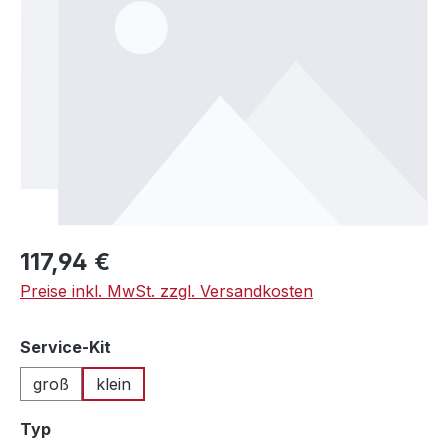
Regulärer Preis:
117,94 €
Preise inkl. MwSt. zzgl. Versandkosten
auswählen
Service-Kit
groß
klein
auswählen
Typ