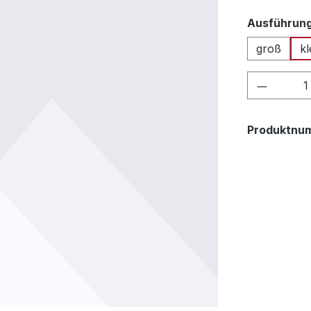
Ausführun
groß
kl
Produkt
Produktnu