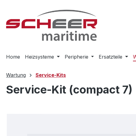
m Hauptinhalt springen
Zur Suche springen
Zur Hauptnavigation springen
Home
Heizsysteme
Peripherie
Ersatzteile
W
Wartung
Service-Kits
Service-Kit (compact 7)
Bildergalerie überspringen