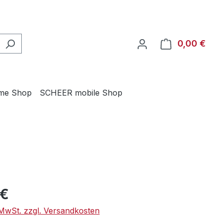
0,00 €
Ware
me Shop
SCHEER mobile Shop
eis:
 €
. MwSt. zzgl. Versandkosten