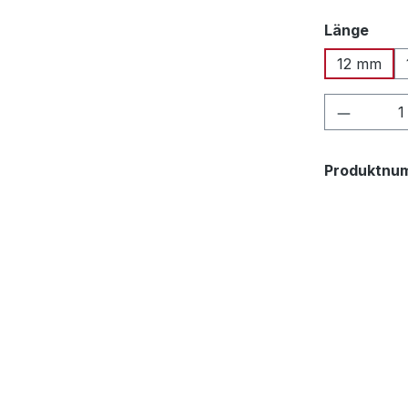
ausw
Länge
12 mm
Produkt
Produktnu