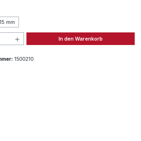
ählen
15 mm
 Anzahl: Gib den gewünschten Wert ein 
In den Warenkorb
mmer:
1500210