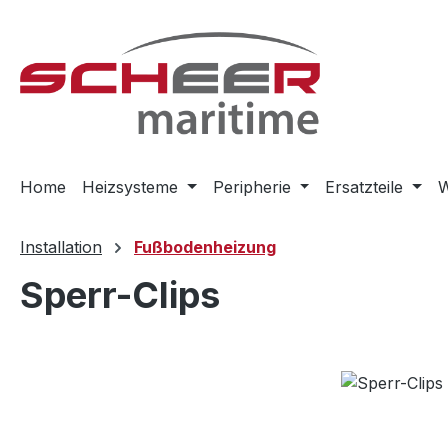
m Hauptinhalt springen
Zur Suche springen
Zur Hauptnavigation springen
Home
Heizsysteme
Peripherie
Ersatzteile
W
Installation
Fußbodenheizung
Sperr-Clips
Bildergalerie überspringen