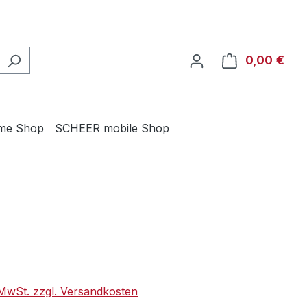
0,00 €
Ware
me Shop
SCHEER mobile Shop
eis:
. MwSt. zzgl. Versandkosten