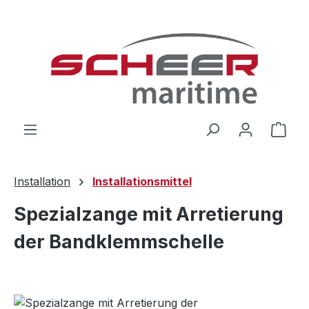
Zum Hauptinhalt springen
Ware
Installation
Installationsmittel
Spezialzange mit Arretierung
der Bandklemmschelle
Bildergalerie überspringen