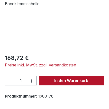
Regulärer Preis:
168,72 €
Preise inkl. MwSt. zzgl. Versandkosten
Produkt Anzahl: Gib den gewünschten We
In den Warenkorb
Produktnummer:
1900178