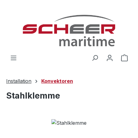
Zum Hauptinhalt springen
Ware
Installation
Konvektoren
Stahlklemme
Bildergalerie überspringen