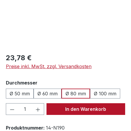
Regulärer Preis:
23,78 €
Preise inkl. MwSt. zzgl. Versandkosten
auswählen
Durchmesser
Ø 50 mm
Ø 60 mm
Ø 80 mm
Ø 100 mm
Produkt Anzahl: Gib den gewünschten We
In den Warenkorb
Produktnummer:
14-N190