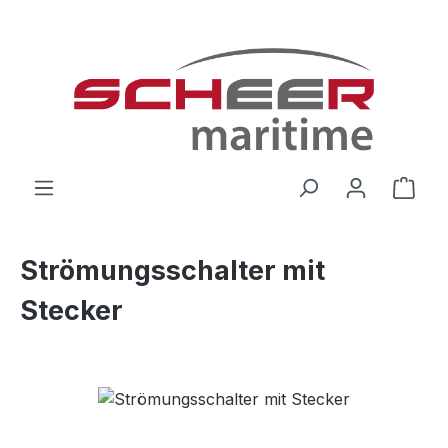
Zum Hauptinhalt springen
Ware
Strömungsschalter mit
Stecker
Bildergalerie überspringen