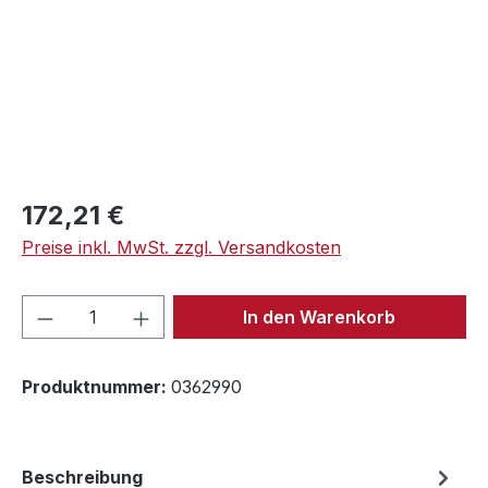
Regulärer Preis:
172,21 €
Preise inkl. MwSt. zzgl. Versandkosten
Produkt Anzahl: Gib den gewünschten We
In den Warenkorb
Produktnummer:
0362990
Beschreibung