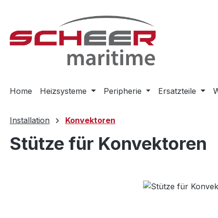
m Hauptinhalt springen
Zur Suche springen
Zur Hauptnavigation springen
Home
Heizsysteme
Peripherie
Ersatzteile
W
Installation
Konvektoren
Stütze für Konvektoren
Bildergalerie überspringen