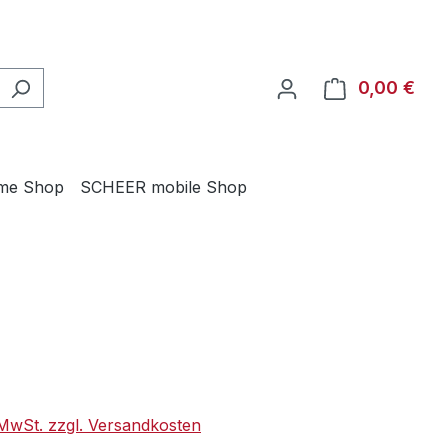
0,00 €
Ware
me Shop
SCHEER mobile Shop
eis:
. MwSt. zzgl. Versandkosten