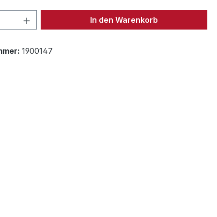
 Anzahl: Gib den gewünschten Wert ein 
In den Warenkorb
mmer:
1900147