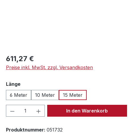
Regulärer Preis:
611,27 €
Preise inkl. MwSt. zzgl. Versandkosten
auswählen
Länge
6 Meter
10 Meter
15 Meter
Produkt Anzahl: Gib den gewünschten We
In den Warenkorb
Produktnummer:
051732