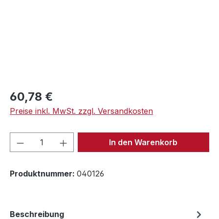
Regulärer Preis:
60,78 €
Preise inkl. MwSt. zzgl. Versandkosten
Produkt Anzahl: Gib den gewünschten We
In den Warenkorb
Produktnummer:
040126
Beschreibung