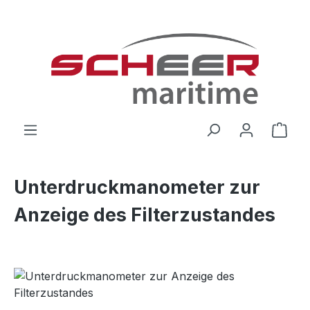
Zum Hauptinhalt springen
Ware
Unterdruckmanometer zur
Anzeige des Filterzustandes
Bildergalerie überspringen