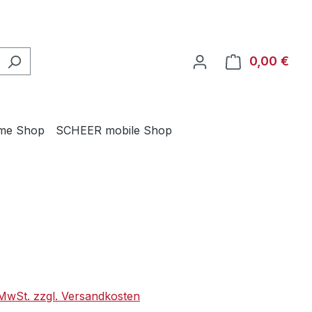
0,00 €
Ware
me Shop
SCHEER mobile Shop
eis:
. MwSt. zzgl. Versandkosten