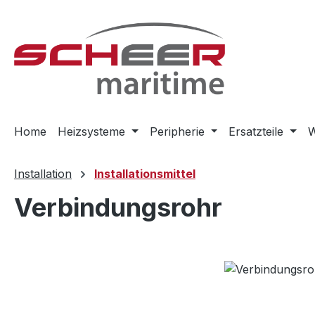
m Hauptinhalt springen
Zur Suche springen
Zur Hauptnavigation springen
Home
Heizsysteme
Peripherie
Ersatzteile
W
Installation
Installationsmittel
Verbindungsrohr
Bildergalerie überspringen