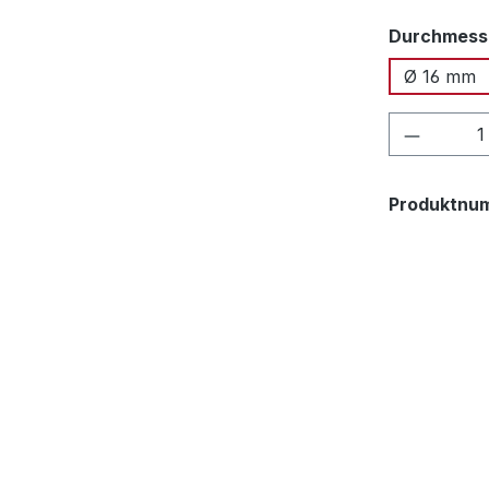
Durchmess
Ø 16 mm
Produkt
Produktnu