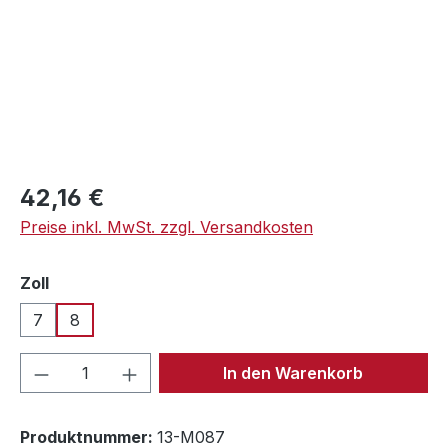
Regulärer Preis:
42,16 €
Preise inkl. MwSt. zzgl. Versandkosten
auswählen
Zoll
7
8
Produkt Anzahl: Gib den gewünschten We
In den Warenkorb
Produktnummer:
13-M087