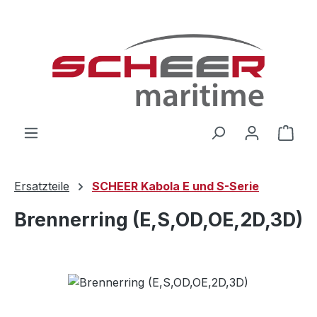
Zum Hauptinhalt springen
Ware
Ersatzteile
SCHEER Kabola E und S-Serie
Brennerring (E,S,OD,OE,2D,3D)
Bildergalerie überspringen