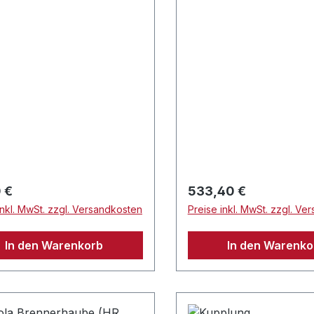
rer Preis:
Regulärer Preis:
 €
533,40 €
inkl. MwSt. zzgl. Versandkosten
Preise inkl. MwSt. zzgl. Ve
In den Warenkorb
In den Warenko