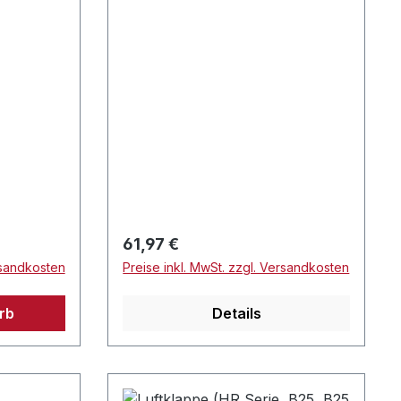
Regulärer Preis:
61,97 €
rsandkosten
Preise inkl. MwSt. zzgl. Versandkosten
rb
Details