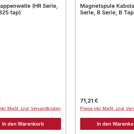
lappenwelle (HR Serie,
Magnetspule Kabola
B25 tap)
Serie, B Serie, B Tap
rer Preis:
Regulärer Preis:
€
71,21 €
inkl. MwSt. zzgl. Versandkosten
Preise inkl. MwSt. zzgl. Ve
In den Warenkorb
In den Warenko