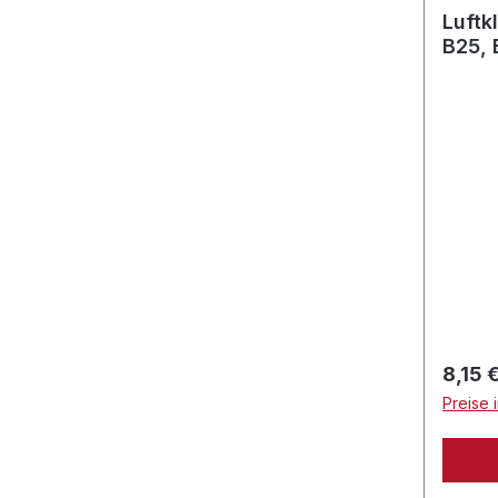
Luftk
B25, 
Regulä
8,15 
Preise 