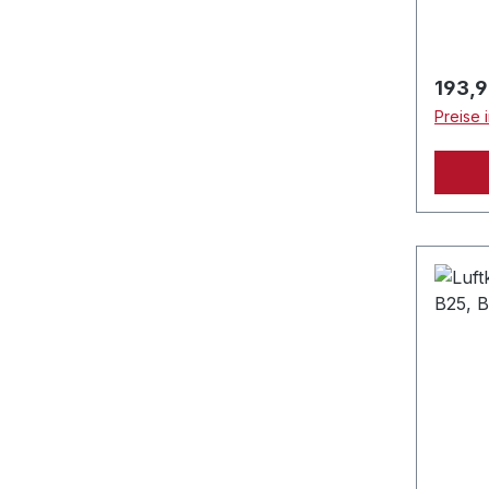
Regulä
193,9
Preise 