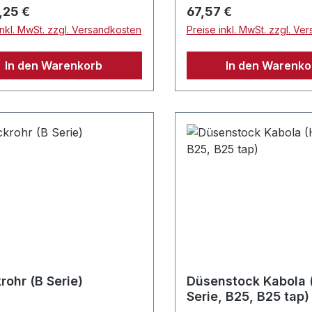
rer Preis:
Regulärer Preis:
,25 €
67,57 €
inkl. MwSt. zzgl. Versandkosten
Preise inkl. MwSt. zzgl. Ve
In den Warenkorb
In den Warenko
rohr (B Serie)
Düsenstock Kabola 
Serie, B25, B25 tap)