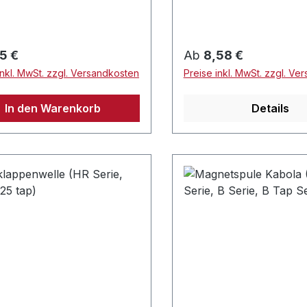
rer Preis:
Regulärer Preis:
5 €
Ab
8,58 €
inkl. MwSt. zzgl. Versandkosten
Preise inkl. MwSt. zzgl. Ve
In den Warenkorb
Details