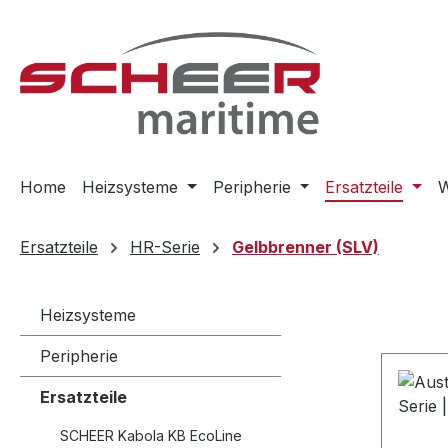
m Hauptinhalt springen
Zur Suche springen
Zur Hauptnavigation springen
Home
Heizsysteme
Peripherie
Ersatzteile
W
Ersatzteile
HR-Serie
Gelbbrenner (SLV)
Heizsysteme
Peripherie
Ersatzteile
SCHEER Kabola KB EcoLine