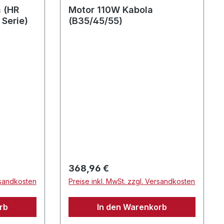
 (HR
Motor 110W Kabola
 Serie)
(B35/45/55)
Regulärer Preis:
368,96 €
rsandkosten
Preise inkl. MwSt. zzgl. Versandkosten
rb
In den Warenkorb