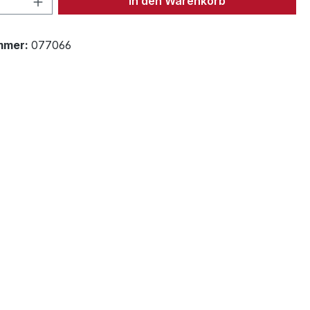
In den Warenkorb
mmer:
077066