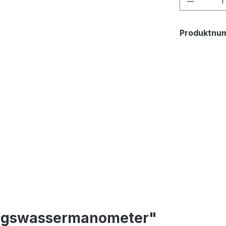
Produktnu
ungswassermanometer"