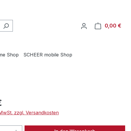
0,00 €
Ware
me Shop
SCHEER mobile Shop
eis:
€
. MwSt. zzgl. Versandkosten
 Anzahl: Gib den gewünschten Wert ein 