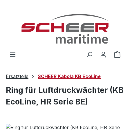
Zum Hauptinhalt springen
Ware
Ersatzteile
SCHEER Kabola KB EcoLine
Ring für Luftdruckwächter (KB
EcoLine, HR Serie BE)
Bildergalerie überspringen