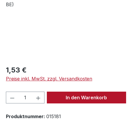
Regulärer Preis:
1,53 €
Preise inkl. MwSt. zzgl. Versandkosten
Produkt Anzahl: Gib den gewünschten We
In den Warenkorb
Produktnummer:
015181