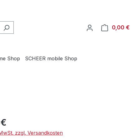
0,00 €
Ware
me Shop
SCHEER mobile Shop
eis:
 €
. MwSt. zzgl. Versandkosten