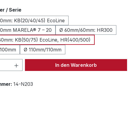
auswählen
r / Serie
0mm: KB(20/40/45) EcoLine
0mm MARELA® 7 – 20
Ø 60mm/60mm: HR300
0mm: KB(50/75) EcoLine, HR(400/500)
/100mm
Ø 110mm/110mm
 Anzahl: Gib den gewünschten Wert ein 
In den Warenkorb
mmer:
14-N203