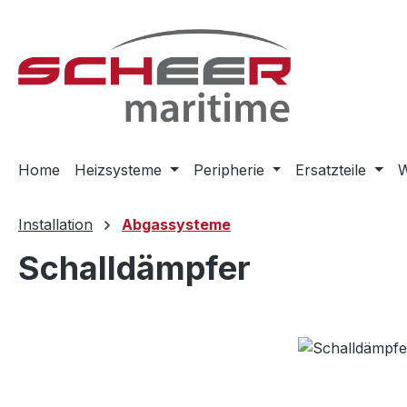
m Hauptinhalt springen
Zur Suche springen
Zur Hauptnavigation springen
Home
Heizsysteme
Peripherie
Ersatzteile
W
Installation
Abgassysteme
Schalldämpfer
Bildergalerie überspringen