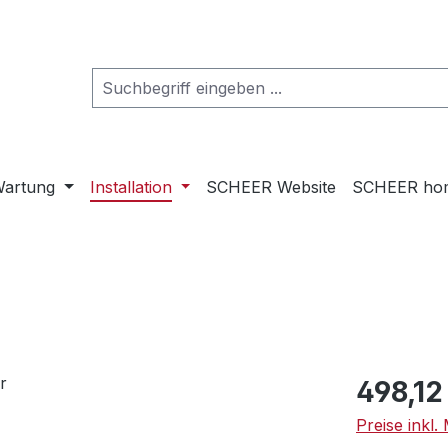
artung
Installation
SCHEER Website
SCHEER ho
Regulärer Pr
498,12
Preise inkl